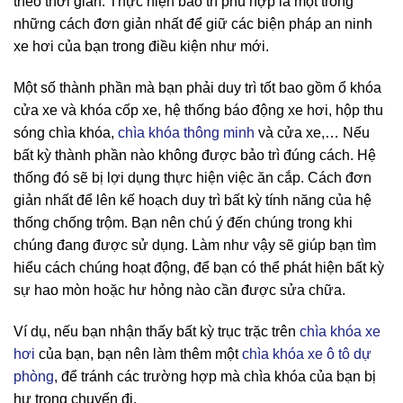
theo thời gian. Thực hiện bảo trì phù hợp là một trong
những cách đơn giản nhất để giữ các biện pháp an ninh
xe hơi của bạn trong điều kiện như mới.
Một số thành phần mà bạn phải duy trì tốt bao gồm ổ khóa
cửa xe và khóa cốp xe, hệ thống báo động xe hơi, hộp thu
sóng chìa khóa,
chìa khóa thông minh
và cửa xe,… Nếu
bất kỳ thành phần nào không được bảo trì đúng cách. Hệ
thống đó sẽ bị lợi dụng thực hiện việc ăn cắp. Cách đơn
giản nhất để lên kế hoạch duy trì bất kỳ tính năng của hệ
thống chống trộm. Bạn nên chú ý đến chúng trong khi
chúng đang được sử dụng. Làm như vậy sẽ giúp bạn tìm
hiểu cách chúng hoạt động, để bạn có thể phát hiện bất kỳ
sự hao mòn hoặc hư hỏng nào cần được sửa chữa.
Ví dụ, nếu bạn nhận thấy bất kỳ trục trặc trên
chìa khóa xe
hơi
của bạn, bạn nên làm thêm một
chìa khóa xe ô tô dự
phòng
, để tránh các trường hợp mà chìa khóa của bạn bị
hư trong chuyến đi.