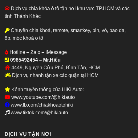
Dịch vụ chìa khóa ô tô tận nơi khu vực TP.HCM và các
tỉnh Thành Khác
Chuyên chìa khoá, remote, smartkey, pin, vỏ, bao da,
ốp, móc khoá ô tô
Hotline – Zalo – iMessage
0985492454 – Mr.Hiếu
4449, Nguyễn Cửu Phú, Bình Tân, HCM
Dịch vụ nhanh tận xe các quận tại HCM
Kênh truyền thông của HiKi Auto:
www.youtube.com/@hikiauto
www.fb.com/chiakhoaotohiki
www.tiktok.com/@hikiauto
DỊCH VỤ TẬN NƠI