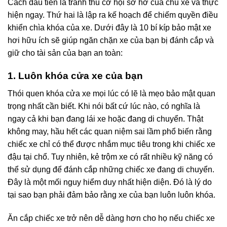
Cách đầu tiên là tranh thủ cơ hội sơ hở của chủ xe và thực
hiện ngay. Thứ hai là lập ra kế hoạch để chiếm quyền điều
khiển chìa khóa của xe. Dưới đây là 10 bí kíp bảo mật xe
hơi hữu ích sẽ giúp ngăn chặn xe của bạn bị đánh cắp và
giữ cho tài sản của bạn an toàn:
1. Luôn khóa cửa xe của bạn
Thói quen khóa cửa xe mọi lúc có lẽ là mẹo bảo mật quan
trọng nhất cần biết. Khi nói bất cứ lúc nào, có nghĩa là
ngay cả khi bạn đang lái xe hoặc đang di chuyển. Thật
không may, hầu hết các quan niệm sai lầm phổ biến rằng
chiếc xe chỉ có thể được nhắm mục tiêu trong khi chiếc xe
đậu tại chổ. Tuy nhiên, kẻ trộm xe có rất nhiều kỹ năng có
thể sử dụng để đánh cắp những chiếc xe đang di chuyển.
Đây là một mối nguy hiểm duy nhất hiện diện. Đó là lý do
tại sao bạn phải đảm bảo rằng xe của bạn luôn luôn khóa.
Ăn cắp chiếc xe trở nên dễ dàng hơn cho họ nếu chiếc xe