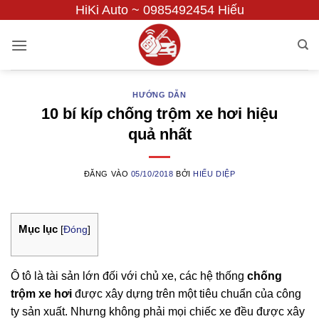
Bỏ
HiKi Auto ~ 0985492454 Hiếu
qua
nội
dung
HƯỚNG DẪN
10 bí kíp chống trộm xe hơi hiệu
quả nhất
ĐĂNG VÀO
05/10/2018
BỞI
HIẾU DIỆP
Mục lục
[
Đóng
]
Ô tô là tài sản lớn đối với chủ xe, các hệ thống
chống
trộm xe hơi
được xây dựng trên một tiêu chuẩn của công
ty sản xuất. Nhưng không phải mọi chiếc xe đều được xây