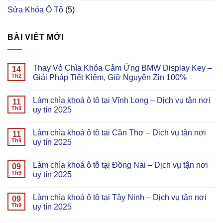
Sửa Khóa Ô Tô
(5)
BÀI VIẾT MỚI
Thay Vỏ Chìa Khóa Cảm Ứng BMW Display Key –
14
Th2
Giải Pháp Tiết Kiệm, Giữ Nguyên Zin 100%
Không
có
Làm chìa khoá ô tô tại Vĩnh Long – Dịch vụ tận nơi
11
bình
luận
Th9
uy tín 2025
ở
Thay
Không
Vỏ
có
Làm chìa khoá ô tô tại Cần Thơ – Dịch vụ tận nơi
Chìa
11
bình
Khóa
luận
Th9
uy tín 2025
Cảm
ở
Ứng
Làm
Không
BMW
chìa
có
Làm chìa khoá ô tô tại Đồng Nai – Dịch vụ tận nơi
Display
khoá
09
bình
Key
ô
luận
Th9
uy tín 2025
–
tô
ở
Giải
tại
Làm
Không
Pháp
Vĩnh
chìa
có
Làm chìa khoá ô tô tại Tây Ninh – Dịch vụ tận nơi
Tiết
Long
khoá
09
bình
Kiệm,
–
ô
luận
Th9
uy tín 2025
Giữ
Dịch
tô
ở
Nguyên
vụ
tại
Làm
Không
Zin
tận
Cần
chìa