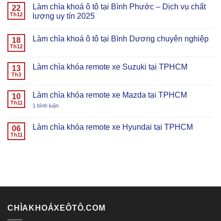
có
Làm chìa khoá ô tô tại Bình Phước – Dịch vụ chất
100%
nơi
Thơ
khoá
22
bình
uy
–
ô
luận
Th12
lượng uy tín 2025
tín
Dịch
tô
ở
2025
vụ
tại
Làm
Không
tận
Đồng
chìa
có
Làm chìa khoá ô tô tại Bình Dương chuyên nghiệp
nơi
Nai
khoá
18
bình
uy
–
ô
luận
Th12
Không
tín
Dịch
tô
ở
có
2025
vụ
tại
Làm
bình
tận
Tây
chìa
Làm chìa khóa remote xe Suzuki tại TPHCM
13
luận
nơi
Ninh
khoá
ở
Th3
uy
–
ô
Không
Làm
tín
Dịch
tô
có
chìa
2025
vụ
tại
bình
khoá
Làm chìa khóa remote xe Mazda tại TPHCM
10
tận
Bình
luận
ô
ở
Th11
nơi
Phước
ở
1 bình luận
tô
Làm
uy
–
Làm
tại
chìa
tín
Dịch
chìa
Bình
khóa
2025
vụ
khóa
Dương
Làm chìa khóa remote xe Hyundai tại TPHCM
06
remote
chất
remote
chuyên
xe
Th11
lượng
Không
xe
nghiệp
Suzuki
uy
có
Mazda
tại
tín
bình
tại
TPHCM
2025
luận
TPHCM
ở
Làm
chìa
khóa
remote
xe
Hyundai
CHÌAKHOÁXEÔTÔ.COM
tại
TPHCM