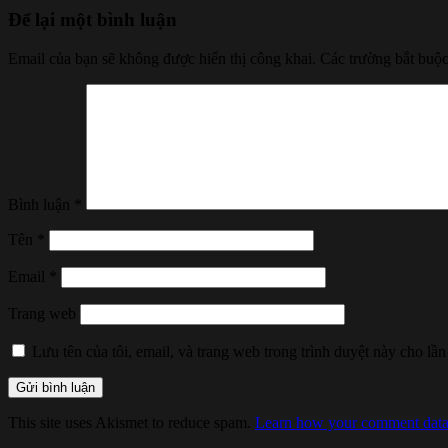
Để lại một bình luận
Email của bạn sẽ không được hiển thị công khai.
Các trường bắt buộ
Bình luận
*
Tên
*
Email
*
Trang web
Lưu tên của tôi, email, và trang web trong trình duyệt này cho lần 
This site uses Akismet to reduce spam.
Learn how your comment data 