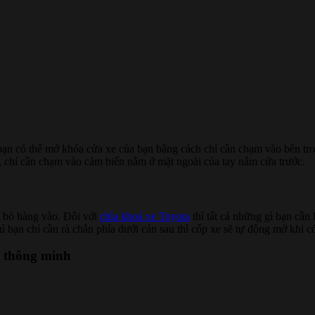
ạn có thể mở khóa cửa xe của bạn bằng cách chỉ cần chạm vào bên tro
y, chỉ cần chạm vào cảm biến nằm ở mặt ngoài của tay nắm cửa trước.
ể bỏ hàng vào. Đôi với
chìa khoá xe Toyota
thì tất cả những gì bạn cần 
hì bạn chỉ cần rà chân phía dưới cản sau thì cốp xe sẽ tự động mở khi c
a thông minh