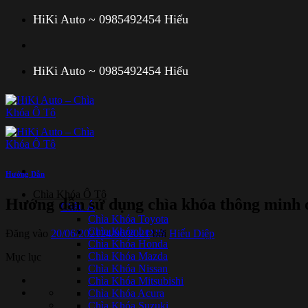
Bỏ
HiKi Auto ~ 0985492454 Hiếu
qua
nội
dung
HiKi Auto ~ 0985492454 Hiếu
Hướng Dẫn
Chìa Khóa Ô Tô
Hướng dẫn sử dụng chìa khóa thông minh 
Châu Á
Chìa Khóa Toyota
Chìa Khóa Lexus
Đăng vào
20/06/2021
24/06/2021
bởi
Hiếu Diệp
Chìa Khóa Honda
Chìa Khóa Mazda
Mục lục
Chìa Khóa Nissan
Chìa Khóa Mitsubishi
Chìa Khóa Acura
Chìa Khóa Suzuki