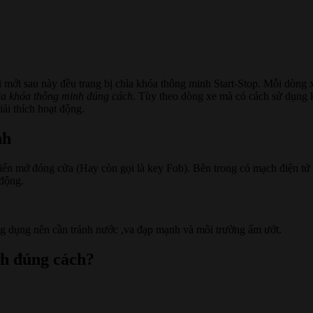
ời mới sau này đều trang bị chìa khóa thông minh Start-Stop. Mỗi dòn
ìa khóa thông minh đúng cách
. Tùy theo dòng xe mà có cách sử dụng 
iải thích hoạt động.
nh
iển mở đóng cửa (Hay còn gọi là key Fob). Bên trong có mạch điện tử t
 động.
ông dụng nên cần tránh nước ,va đạp mạnh và môi trường ẩm ướt.
nh đúng cách?