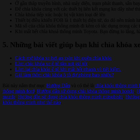
Ở gần tháp truyền hình, nhà máy điện, trạm phát thanh, sân bay
Để chìa khóa cùng với các thiết bị liên kết mạng ko dây như thi
Chìa khóa tiếp xúc hoặc bị vật kim loại đè lên
Thiết bị điều khiển FOB là 1 thiết bị điện tử, do đó nên tránh l
Mã số của chìa khóa thông minh đi kèm có tác dụng trong các 
Khi mất hết chìa khoá thông minh Toyota. Bạn đừng lo lắng, h
5. Những bài viết giúp bạn khi chìa khóa x
Cách mở khóa xe hơi an toàn khi quên chìa khóa
Làm chìa khóa xe ô tô tận nơi giá tốt
Làm lại chìa khóa ô tô khi mất hết nhanh và tiết kiệm.
Giá làm thêm chìa khóa ô tô dự phòng bao nhiêu?
Bài này nằm thư mục
Hướng Dẫn
và có thẻ là
chìa khóa thông minh 
thông minh ford
,
Hướng dẫn sử dụng chìa khóa thông minh honda
,
H
mazda
,
Hướng dẫn sử dụng chìa khóa thông minh mitsubishi
,
Hướng 
khóa thông minh như thế nào
.