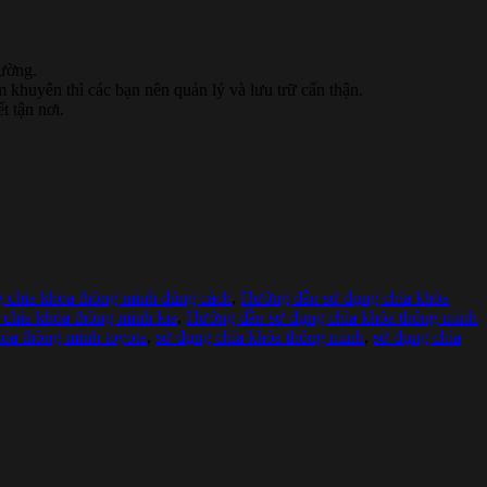
rường.
khuyên thì các bạn nên quản lý và lưu trữ cẩn thận.
t tận nơi.
 chìa khóa thông minh đúng cách
,
Hướng dẫn sử dụng chìa khóa
chìa khóa thông minh kia
,
Hướng dẫn sử dụng chìa khóa thông minh
óa thông minh toyota
,
sử dụng chìa khóa thông minh
,
sử dụng chìa