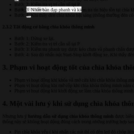
Bước 2: Kiểm tra vị trí cần số tại P
Tìm
Bước 3: Nhấn bàn đạp phanh và kiểm tra tín hiệu tồn tại chìa 
kiếm:
Bước 4: Khi thấy đèn chìa khóa bật sáng (thông thường đèn có
2.3.2 Tắt động cơ bằng chìa khóa thông minh
Bước 1: Dừng xe lại.
Bước 2: Kiểm tra vị trí cần số tại P
Bước 3: Kiểm tra phanh tay được kéo chưa và phanh chân được
Bước 4: Sau đó nhấn nút Start-Stop khởi động xe. Khi thấy đè
3. Phạm vi hoạt động tốt của chìa khóa th
Phạm vi hoạt động khi khóa và mở cửa khi chìa khóa thông mi
Phạm vi hoạt động khi mở cốp khi chìa khóa thông minh nằm c
Phạm vi hoạt động khi khởi động xe làm chìa khóa thông minh 
4. Một vài lưu ý khi sử dụng chìa khóa th
Nhưng lưu ý
hướng dẫn sử dụng chìa khóa thông minh
được biên 
thống này sẽ không hoạt động đúng cách trong những trường hợp sau
Pin chìa khóa yếu ( khi nhấn các nút thì có đèn led đỏ chóp liên