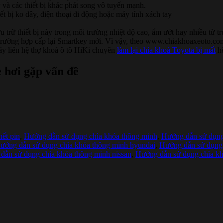
 và các thiết bị khác phát song vô tuyến mạnh.
ết bị ko dây, điện thoại di động hoặc máy tính xách tay
ưu trữ thiết bị này trong môi trường nhiệt độ cao, ẩm ướt hay nhiều từ t
trường hợp cấp lại Smartkey mới. Vì vậy, theo www.chiakhoaxeoto.com 
ãy liên hệ thợ khoá ô tô HiKi chuyên
làm lại chìa khoá Toyota bị mất
hế
e hơi gặp vấn đề
hết pin
,
Hướng dẫn sử dụng chìa khóa thông minh
,
Hướng dẫn sử dụng
ướng dẫn sử dụng chìa khóa thông minh hyundai
,
Hướng dẫn sử dụng 
dẫn sử dụng chìa khóa thông minh nissan
,
Hướng dẫn sử dụng chìa kh