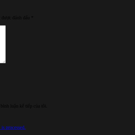
c được đánh dấu
*
bình luận kế tiếp của tôi.
is processed.