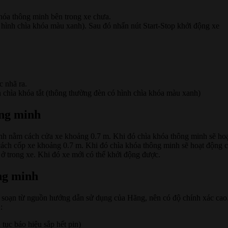
khóa thông minh bên trong xe chưa.
 hình chìa khóa màu xanh). Sau đó nhấn nút Start-Stop khởi động xe
 nhã ra.
n chìa khóa tắt (thông thường đèn có hình chìa khóa màu xanh)
ông minh
nh nằm cách cửa xe khoảng 0.7 m. Khi đó chìa khóa thông minh sẽ ho
ách cốp xe khoảng 0.7 m. Khi đó chìa khóa thông minh sẽ hoạt động 
ở trong xe. Khi đó xe mới có thể khởi động được.
ông minh
soạn từ nguồn hướng dẫn sử dụng của Hãng, nên có độ chính xác cao.
:
 tục báo hiệu sắp hết pin)