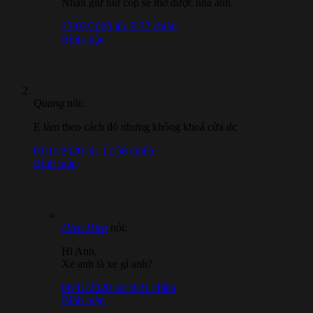
Nhấn giử nút cốp sẽ mở được nha anh.
23/03/2020 lúc 9:37 chiều
Bình luận
Quang
nói:
E làm theo cách đó nhưng không khoá cửa dc
01/11/2020 lúc 12:58 chiều
Bình luận
Hieu Diep
nói:
Hi Anh,
Xe anh là xe gì anh?
06/11/2020 lúc 9:21 chiều
Bình luận