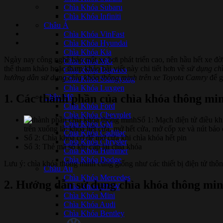
Chìa Khóa Subaru
Chìa Khóa Infiniti
Châu Á
Chìa Khóa VinFast
Chìa Khóa Hyundai
Chìa Khóa Kia
Ngày nay công nghê bảo mật xe hơi phát triển cao, nên hầu hết xe đ
Chìa Khóa MG
thể tham khảo hoặc tham khảo bài viết này chi tiết hơn về
sử dụng ch
Chìa Khóa Deawoo
hướng dẫn sử dụng chìa khóa thông minh trên xe Toyota Camry
để g
Chìa Khóa Ssangyong
Chìa Khóa Luxgen
1. Các thành phần của chìa khóa thông mi
Châu Mỹ
Chìa Khóa Ford
Chìa Khóa Chevrolet
Số 1: Mạch điện tử điều kh
Chìa Khóa GM
trên xuống là: khóa hết cửa, mở hết cửa, mở cốp xe và nút báo
Chìa Khóa Cadillac
Số 2: Chìa khóa cơ để mở cửa khi chìa khóa hết pin
Chìa Khóa Chrysler
Số 3: Thẻ mã số khi cấp lại chìa khóa
Chìa Khóa Hummer
Chìa Khóa Dodge
Lưu ý: chìa khóa thông minh cũng giống như các thiết bị điện tử th
Châu Âu
Chìa Khóa Mercedes
2. Hướng dẫn sử dụng chìa khóa thông mi
Chìa Khóa BMW
Chìa Khóa Mini
Chìa Khóa Audi
Chìa Khóa Bentley