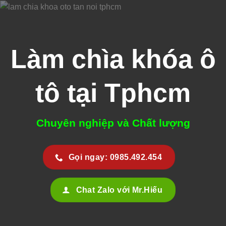
Bỏ
qua
nội
dung
Làm chìa khóa ô
tô tại Tphcm
Chuyên nghiệp và Chất lượng
Gọi ngay: 0985.492.454
Chat Zalo với Mr.Hiếu