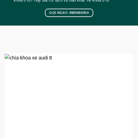
khóa ô tô? Hay bất cứ dịch vụ nào khác về khóa ô tô.
GỌI NGAY: 0985492454