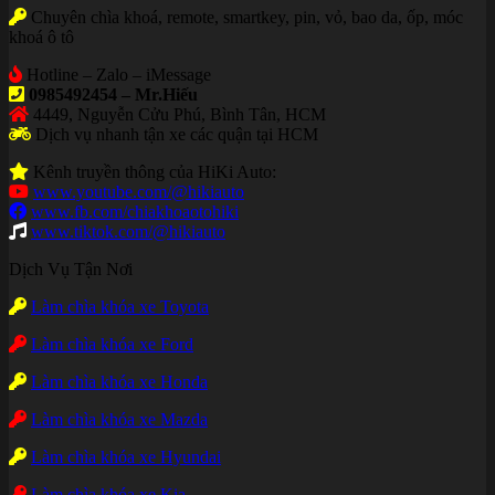
Chuyên chìa khoá, remote, smartkey, pin, vỏ, bao da, ốp, móc
khoá ô tô
Hotline – Zalo – iMessage
0985492454 – Mr.Hiếu
4449, Nguyễn Cửu Phú, Bình Tân, HCM
Dịch vụ nhanh tận xe các quận tại HCM
Kênh truyền thông của HiKi Auto:
www.youtube.com/@hikiauto
www.fb.com/chiakhoaotohiki
www.tiktok.com/@hikiauto
Dịch Vụ Tận Nơi
Làm chìa khóa xe Toyota
Làm chìa khóa xe Ford
Làm chìa khóa xe Honda
Làm chìa khóa xe Mazda
Làm chìa khóa xe Hyundai
Làm chìa khóa xe Kia