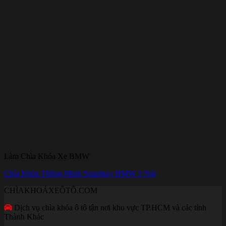
Làm Chìa Khóa Xe BMW
Chìa Khóa Thông Minh Smartkey BMW 3 Nút
CHÌAKHOÁXEÔTÔ.COM
Dịch vụ chìa khóa ô tô tận nơi khu vực TP.HCM và các tỉnh
Thành Khác