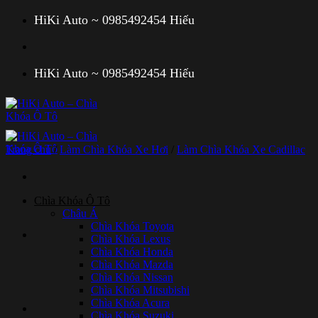
Bỏ
HiKi Auto ~ 0985492454 Hiếu
qua
nội
dung
HiKi Auto ~ 0985492454 Hiếu
Trang chủ
/
Làm Chìa Khóa Xe Hơi
/
Làm Chìa Khóa Xe Cadillac
Chìa Khóa Ô Tô
Châu Á
Chìa Khóa Toyota
Chìa Khóa Lexus
Chìa Khóa Honda
Chìa Khóa Mazda
Chìa Khóa Nissan
Chìa Khóa Mitsubishi
Chìa Khóa Acura
Chìa Khóa Suzuki