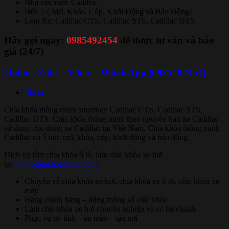
Nhà sản xuất: Cadillac
Nút: 5 ( Mở, Khóa, Cốp, Khởi Động và Báo Động)
Loại Xe: Cadillac CTS, Cadillac STS, Cadillac DTS
Hãy gọi ngay:
0985492454
để được tư vấn và báo
giá (24/7)
Online: Zalo – Viber – WhatsApp (0985492454)
Mô tả
Chìa khóa thông minh smartkey Cadillac CTS, Cadillac STS,
Cadillac DTS. Chìa khóa thông minh theo nguyên bản xe Cadillac
sử dụng cho dòng xe Cadillac tại Viêt Nam. Chìa khóa thông minh
Cadillac có 5 nút: mở, khóa, cốp, khởi động và báo động.
Dịch vụ làm chìa khóa ô tô, làm chìa khóa xe hơi
tại
www.chiakhoaxeoto.com
:
Chuyên về chìa khóa xe hơi, chìa khóa xe ô tô, chìa khóa xe
máy
Hàng chính hãng – đúng thông số chìa khóa
Làm chìa khóa xe hơi chuyên nghiệp và có bảo hành
Phục vụ uy tính – an toàn – tận nơi