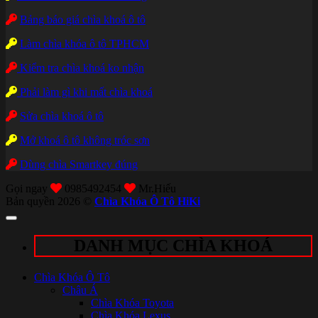
Bảng báo giá chìa khoá ô tô
Làm chìa khóa ô tô TPHCM
Kiểm tra chìa khoá ko nhận
Phải làm gì khi mất chìa khoá
Sửa chìa khoá ô tô
Mở khoá ô tô không tróc sơn
Dùng chìa Smartkey đúng
Gọi ngay
0985492454
Mr.Hiếu
Bản quyền 2026 ©
Chìa Khóa Ô Tô HiKi
DANH MỤC CHÌA KHOÁ
Chìa Khóa Ô Tô
Châu Á
Chìa Khóa Toyota
Chìa Khóa Lexus