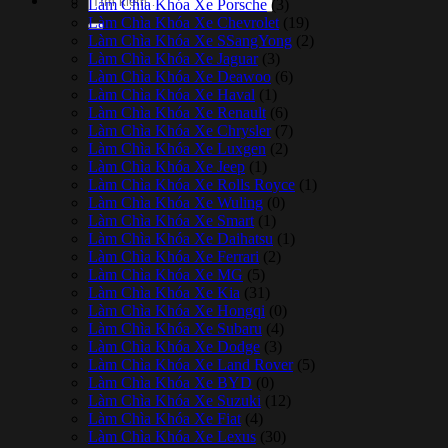
Làm Chìa Khóa Xe Porsche
(3)
kiếm:
Làm Chìa Khóa Xe Chevrolet
(19)
Làm Chìa Khóa Xe SSangYong
(2)
Làm Chìa Khóa Xe Jaguar
(3)
Làm Chìa Khóa Xe Deawoo
(6)
Làm Chìa Khóa Xe Haval
(1)
Làm Chìa Khóa Xe Renault
(6)
Làm Chìa Khóa Xe Chrysler
(7)
Làm Chìa Khóa Xe Luxgen
(2)
Làm Chìa Khóa Xe Jeep
(1)
Làm Chìa Khóa Xe Rolls Royce
(1)
Làm Chìa Khóa Xe Wuling
(0)
Làm Chìa Khóa Xe Smart
(1)
Làm Chìa Khóa Xe Daihatsu
(1)
Làm Chìa Khóa Xe Ferrari
(2)
Làm Chìa Khóa Xe MG
(5)
Làm Chìa Khóa Xe Kia
(31)
Làm Chìa Khóa Xe Hongqi
(0)
Làm Chìa Khóa Xe Subaru
(4)
Làm Chìa Khóa Xe Dodge
(3)
Làm Chìa Khóa Xe Land Rover
(5)
Làm Chìa Khóa Xe BYD
(0)
Làm Chìa Khóa Xe Suzuki
(12)
Làm Chìa Khóa Xe Fiat
(4)
Làm Chìa Khóa Xe Lexus
(30)