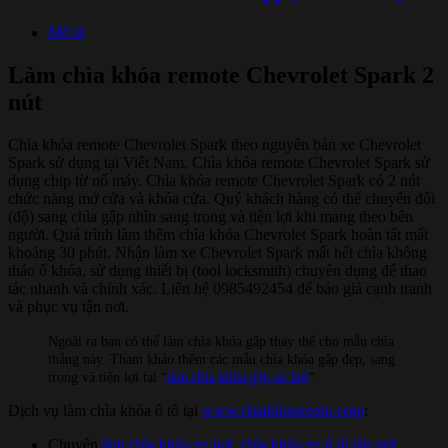
Mô tả
Làm chìa khóa remote Chevrolet Spark 2
nút
Chìa khóa remote Chevrolet Spark theo nguyên bản xe Chevrolet
Spark sử dụng tại Viêt Nam. Chìa khóa remote Chevrolet Spark sử
dụng chip từ nổ máy. Chìa khóa remote Chevrolet Spark có 2 nút
chức năng mở cửa và khóa cửa. Quý khách hàng có thể chuyển đổi
(độ) sang chìa gập nhìn sang trọng và tiện lợi khi mang theo bên
người. Quá trình làm thêm chìa khóa Chevrolet Spark hoàn tất mất
khoảng 30 phút. Nhận làm xe Chevrolet Spark mất hết chìa không
tháo ổ khóa, sử dụng thiết bị (tool locksmith) chuyên dụng để thao
tác nhanh và chính xác. Liên hệ 0985492454 để báo giá cạnh tranh
và phục vụ tận nơi.
Ngoài ra bạn có thể làm chìa khóa gập thay thế cho mẫu chìa
thẳng này. Tham khảo thêm các mẫu chìa khóa gập đẹp, sang
trọng và tiện lợi tại “
làm chìa khóa gập xe hơi
“.
Dịch vụ làm chìa khóa ô tô tại
www.chiakhoaxeoto.com
:
Chuyên
làm chìa khóa xe hơi
,
chìa khóa xe ô tô tận nơi