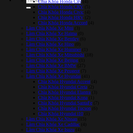
Chìa Khóa Honda City
(4)
kiếm:
Chìa Khóa Honda CRV
(5)
Chìa Khóa Honda Civic
(4)
Chìa Khóa Honda HRV
(2)
Chìa Khóa Honda Accord
(4)
Làm Chìa Khóa Xe Mini
(3)
Làm Chìa Khóa Xe Haima
(0)
Làm Chìa Khóa Xe Bentley
(6)
Làm Chìa Khóa Xe Hino
(0)
Làm Chìa Khóa Xe Hummer
(1)
Làm Chìa Khóa Xe Mitsubishi
(18)
Làm Chìa Khóa Xe Beijing
(1)
Làm Chìa Khóa Xe BMW
(27)
Làm Chìa Khóa Xe Peugeot
(7)
Làm Chìa Khóa Xe Hyundai
(41)
Chìa Khóa Hyundai Accent
(4)
Chìa Khóa Hyundai Creta
(2)
Chìa Khóa Hyundai Elantra
(3)
Chìa Khóa Hyundai Kona
(1)
Chìa Khóa Hyundai SantaFe
(7)
Chìa Khóa Hyundai Tucson
(6)
Chìa Khóa Hyundai i10
(1)
Làm Chìa Khóa Xe Nissan
(15)
Làm Chìa Khóa Xe Cadillac
(4)
Làm Chìa Khóa Xe Isuzu
(4)