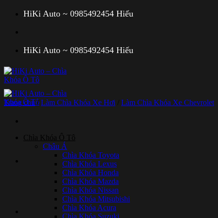
Bỏ
HiKi Auto ~ 0985492454 Hiếu
qua
nội
dung
HiKi Auto ~ 0985492454 Hiếu
Trang chủ
/
Làm Chìa Khóa Xe Hơi
/
Làm Chìa Khóa Xe Chevrolet
Chìa Khóa Ô Tô
Châu Á
Chìa Khóa Toyota
Chìa Khóa Lexus
Chìa Khóa Honda
Chìa Khóa Mazda
Chìa Khóa Nissan
Chìa Khóa Mitsubishi
Chìa Khóa Acura
Chìa Khóa Suzuki