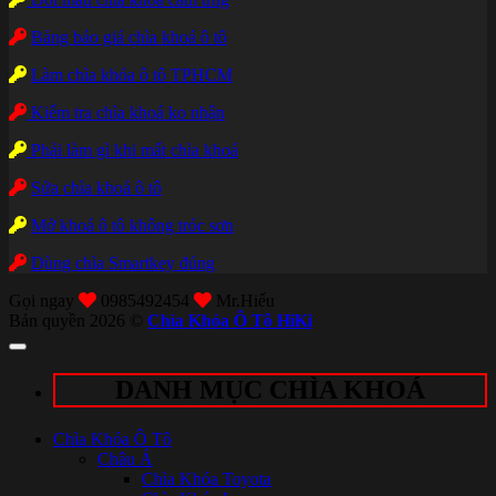
Bảng báo giá chìa khoá ô tô
Làm chìa khóa ô tô TPHCM
Kiểm tra chìa khoá ko nhận
Phải làm gì khi mất chìa khoá
Sửa chìa khoá ô tô
Mở khoá ô tô không tróc sơn
Dùng chìa Smartkey đúng
Gọi ngay
0985492454
Mr.Hiếu
Bản quyền 2026 ©
Chìa Khóa Ô Tô HiKi
DANH MỤC CHÌA KHOÁ
Chìa Khóa Ô Tô
Châu Á
Chìa Khóa Toyota