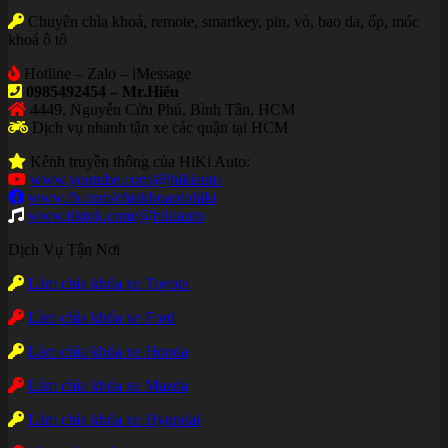
Chuyên chìa khoá, remote, smartkey, pin, vỏ, bao da, ốp, móc
khoá ô tô
Hotline – Zalo – iMessage
0985492454 – Mr.Hiếu
4449, Nguyễn Cửu Phú, Bình Tân, HCM
Dịch vụ nhanh tận xe các quận tại HCM
Kênh truyền thông của HiKi Auto:
www.youtube.com/@hikiauto
www.fb.com/chiakhoaotohiki
www.tiktok.com/@hikiauto
Dịch Vụ Tận Nơi
Làm chìa khóa xe Toyota
Làm chìa khóa xe Ford
Làm chìa khóa xe Honda
Làm chìa khóa xe Mazda
Làm chìa khóa xe Hyundai