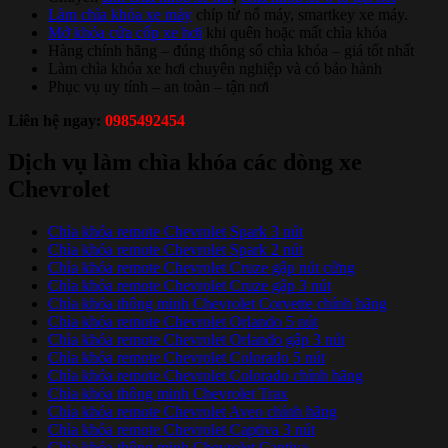
Làm chìa khóa xe máy
chíp từ nổ máy, smartkey xe máy.
Mở khóa cửa cốp xe hơi
khi quên hoặc mất chìa khóa
Hàng chính hãng – đúng thông số chìa khóa – giá tốt nhất
Làm chìa khóa xe hơi chuyên nghiệp và có bảo hành
Phục vụ uy tính – an toàn – tận nơi
Liên hệ ngay:
0985492454
Dịch vụ làm chìa khóa các dòng xe
Chevrolet
Chìa khóa remote Chevrolet Spark 3 nút
Chìa khóa remote Chevrolet Spark 2 nút
Chìa khóa remote Chevrolet Cruze gập nút cứng
Chìa khóa remote Chevrolet Cruze gập 3 nút
Chìa khóa thông minh Chevrolet Corvette chính hãng
Chìa khóa remote Chevrolet Orlando 5 nút
Chìa khóa remote Chevrolet Orlando gập 3 nút
Chìa khóa remote Chevrolet Colorado 5 nút
Chìa khóa remote Chevrolet Colorado chính hãng
Chìa khóa thông minh Chevrolet Trax
Chìa khóa remote Chevrolet Aveo chính hãng
Chìa khóa remote Chevrolet Captiva 3 nút
Chìa khóa thông minh Chevrolet Captiva