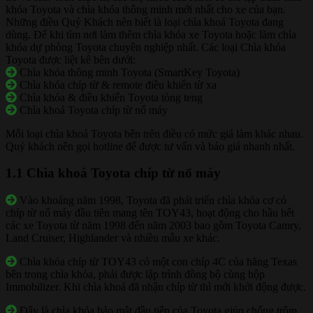
khóa Toyota và chìa khóa thông minh mới nhất cho xe của bạn.
Những điều Quý Khách nên biết là loại chìa khoá Toyota đang
dùng. Để khi tìm nơi làm thêm chìa khóa xe Toyota hoặc làm chìa
khóa dự phòng Toyota chuyên nghiệp nhất. Các loại Chìa khóa
Toyota được liệt kê bên dưới:
Chìa khóa thông minh Toyota (SmartKey Toyota)
Chìa khóa chíp từ & remote điều khiển từ xa
Chìa khóa & điều khiển Toyota tòng teng
Chìa khoá Toyota chíp từ nổ máy
Mỗi loại chìa khoá Toyota bên trên điều có mức giá làm khác nhau.
Quý khách nên gọi hotline để được tư vấn và báo giá nhanh nhất.
1.1 Chìa khoá Toyota chíp từ nổ máy
Vào khoảng năm 1998, Toyota đã phát triển chìa khóa cơ có
chíp từ nổ máy đầu tiên mang tên TOY43, hoạt động cho hầu hết
các xe Toyota từ năm 1998 đến năm 2003 bao gồm Toyota Camry,
Land Cruiser, Highlander và nhiều mẫu xe khác.
Chìa khóa chíp từ TOY43 có một con chíp 4C của hãng Texas
bên trong chìa khóa, phải được lập trình đồng bộ cùng hộp
Immobilizer. Khi chìa khoá đã nhận chíp từ thì mới khởi động được.
Đây là chìa khóa bảo mật đầu tiên của Toyota giúp chống trộm.