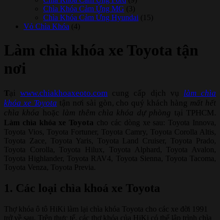
Chìa Khóa Cảm Ứng MG
(3)
Chìa Khóa Cảm Ứng Hyundai
(15)
Vỏ Chìa Khóa
(4)
Làm chìa khóa xe Toyota tận
nơi
T
ại
www.chiakhoaxeoto.com
cung cấp dịch vụ
làm chìa
khóa xe Toyota
tận nơi sài gòn, cho quý khách hàng
mất hết
chìa khóa
hoặc
làm thêm chìa khóa dự phòng
tại TPHCM.
Toyota
Làm chìa khóa xe
cho các dòng xe sau: Toyota Innova,
Toyota Vios, Toyota Fortuner, Toyota Camry, Toyota Corolla Altis,
Toyota Zace, Toyota Yaris, Toyota Land Cruiser, Toyota Prado,
Toyota Corolla, Toyota Hilux, Toyota Alphard, Toyota Avalon,
Toyota Highlander, Toyota RAV4, Toyota Sienna, Toyota Tacoma,
Toyota Venza, Toyota Previa.
1. Các loại chìa khoá xe Toyota
Thợ khóa ô tô HiKi làm lại chìa khóa Toyota cho các xe đời 1991
trở về sau. Trên thực tế, các thợ khóa của HiKi có thể lập trình chìa