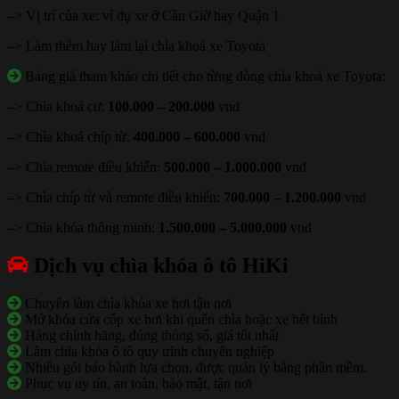
–> Vị trí của xe: ví dụ xe ở Cần Giờ hay Quận 1
–> Làm thêm hay làm lại chìa khoá xe Toyota
Bảng giá tham khảo chi tiết cho từng dòng chìa khoá xe Toyota:
–> Chìa khoá cơ:
100.000 – 200.000
vnd
–> Chìa khoá chíp từ:
400.000 – 600.000
vnd
–> Chìa remote điều khiển:
500.000 – 1.000.000
vnd
–> Chìa chíp từ và remote điều khiển:
700.000 – 1.200.000
vnd
–> Chìa khóa thông minh:
1.500.000 – 5.000.000
vnd
Dịch vụ chìa khóa ô tô HiKi
Chuyên làm chìa khóa xe hơi tận nơi
Mở khóa cửa cốp xe hơi khi quên chìa hoặc xe hết bình
Hàng chính hãng, đúng thông số, giá tốt nhất
Làm chìa khóa ô tô quy trình chuyên nghiệp
Nhiều gói bảo hành lựa chọn, được quản lý bằng phần mềm.
Phục vụ uy tín, an toàn, bảo mật, tận nơi