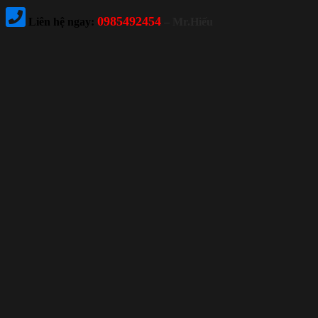
0985492454
Liên hệ ngay:
– Mr.Hiếu