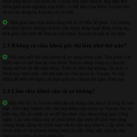
khóa phụ thuộc vào kiểu xe Toyota của Quý khách. Đội ngũ thợ
khóa giàu kinh nghiệm của HiKi có thể làm chìa khóa Toyota cho
tất cả các dòng xe Toyota, cũ và mới.
Thời gian làm chìa khóa tổng thể từ 20 đến 30 phút. Tuy nhiên,
nếu Quý khách không có một chìa khóa đang hoạt động trong tay,
thời gian cần thiết để làm lại chìa khoá Toyota bị mất sẽ lâu hơn.
2.3 Không có chìa khoá gốc thì làm như thế nào?
Nếu bạn mất hết chìa khoá và xe đang khoá cửa. Thợ khoá ô tô
HiKi vẫn có thể làm lại chìa khóa Toyota dùng công cụ chuyên
dụng mở và cài đặt chìa khoá. Thiết bị hiện đại không cần tháo ổ
khoá hay bơm móc cửa khi làm lại chìa khoá xe Toyota. Vì vậy
đừng để điều đó ngăn cản bạn gọi cho chúng tôi ngay hôm nay.
2.4 Làm chìa khoá cần có xe không?
Hầu hết các xe Toyota hiện đại sử dụng chìa khoá có chíp từ bảo
mật. Nếu Quý khách yêu cầu làm thêm chìa khóa xe Toyota cho xe
hiện đại, thì cần phải có xe để lập trình chìa khoá bằng máy công
nghệ. Các chìa khóa này sẽ phải được lập trình để đảm bảo rằng
chúng được đồng bộ thích hợp với xe của quý khách. Lập trình chìa
khoá chíp từ và remote thông minh là một công việc mà các thợ
khóa ô tô HiKi đã làm nhiều lần.