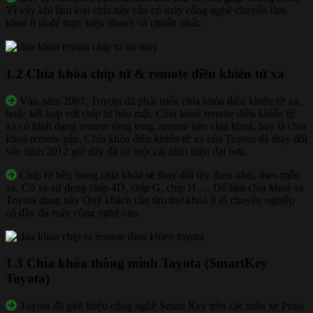
Vì vậy khi làm loại chìa này cần có máy công nghệ chuyên làm
khoá ô tô để thực hiện nhanh và chuẩn nhất.
1.2 Chìa khóa chíp từ & remote điều khiển từ xa
Vào năm 2007, Toyota đã phát triển chìa khóa điều khiển từ xa,
hoặc kết hợp với chíp từ bảo mật. Chìa khoá remote điều khiển từ
xa có hình dạng remote tòng teng, remote liền chìa khoá, hay là chìa
khoá remote gập. Chìa khóa điều khiển từ xa của Toyota đã thay đổi
vào năm 2012 giờ đây đã có một cái nhìn hiện đại hơn.
Chíp từ bên trong chìa khoá sẽ thay đổi tùy theo năm, theo mẫu
xe. Có xe sử dụng chíp 4D, chíp G, chíp H,… Để làm chìa khoá xe
Toyota dạng này Quý khách cần tìm thợ khoá ô tô chuyên nghiệp
có đầy đủ máy công nghệ cao.
1.3 Chìa khóa thông minh Toyota (SmartKey
Toyota)
Toyota đã giới thiệu công nghệ Smart Key trên các mẫu xe Prius