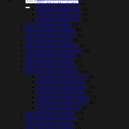
Chìa Khóa Honda City
(4)
kiếm:
Chìa Khóa Honda CRV
(5)
Chìa Khóa Honda Civic
(4)
Chìa Khóa Honda HRV
(2)
Làm Chìa Khóa Xe Mini
(3)
Làm Chìa Khóa Xe Haima
(0)
Làm Chìa Khóa Xe Bentley
(6)
Làm Chìa Khóa Xe Hino
(0)
Làm Chìa Khóa Xe Hummer
(1)
Làm Chìa Khóa Xe Mitsubishi
(18)
Làm Chìa Khóa Xe Beijing
(1)
Làm Chìa Khóa Xe BMW
(27)
Làm Chìa Khóa Xe Peugeot
(7)
Làm Chìa Khóa Xe Hyundai
(41)
Chìa Khóa Hyundai Accent
(4)
Chìa Khóa Hyundai Creta
(2)
Chìa Khóa Hyundai Elantra
(3)
Chìa Khóa Hyundai Kona
(1)
Chìa Khóa Hyundai SantaFe
(7)
Chìa Khóa Hyundai Tucson
(6)
Chìa Khóa Hyundai i10
(1)
Làm Chìa Khóa Xe Nissan
(15)
Làm Chìa Khóa Xe Cadillac
(4)
Làm Chìa Khóa Xe Isuzu
(4)
Làm Chìa Khóa Xe Infiniti
(3)