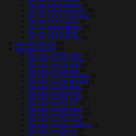
Làm Chìa Khóa Xe Porsche
(3)
Làm Chìa Khóa Xe Chevrolet
(19)
Làm Chìa Khóa Xe SSangYong
(2)
Làm Chìa Khóa Xe Jaguar
(3)
Làm Chìa Khóa Xe Deawoo
(6)
Làm Chìa Khóa Xe Haval
(1)
Làm Chìa Khóa Xe Renault
(6)
Làm Chìa Khóa Gập
(32)
Chìa Khóa Cảm Ứng
(98)
Chìa Khóa Cảm Ứng Honda
(3)
Chìa Khóa Cảm Ứng VinFast
(7)
Chìa Khóa Cảm Ứng Volvo
(0)
Chìa Khóa Cảm Ứng Audi
(2)
Chìa Khóa Cảm Ứng Mitsubishi
(5)
Chìa Khóa Cảm Ứng Mercedes
(7)
Chìa Khóa Cảm Ứng Mazda
(6)
Chìa Khóa Cảm Ứng BMW
(5)
Chìa Khóa Cảm Ứng Nissan
(2)
Chìa Khóa Cảm Ứng VW
(1)
Chìa Khóa Cảm Ứng Subaru
(1)
Chìa Khóa Cảm Ứng Toyota
(10)
Chìa Khóa Cảm Ứng Lexus
(5)
Chìa Khóa Cảm Ứng Land Rover
(3)
Chìa Khóa Cảm Ứng Kia
(7)
Chìa Khóa Cảm Ứng Ford
(9)