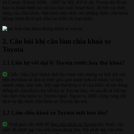
và Camry Hybrid 2006 – 2007 tại Mỹ. Kể từ đó, Toyota đã tối ưu
hóa và hoàn thiện nó mã hóa bảo mật Smart Key, độ bền và chức
năng của chìa khóa. Mặt khác duy nhất của những chiếc chìa khóa
thông minh đó là giá chìa cao hơn các loại khác.
2. Câu hỏi khi cần làm chìa khoá xe
Toyota
2.1 Liên hệ với đại lý Toyota trước hay thợ khoá?
Chắc chắn Quý khách thử tùy chọn này nhưng sự thật mà nói,
một thợ khóa sẽ đưa ra mức giá cạnh tranh hơn rất nhiều và làm
nhanh nhận chìa hơn. Đội ngũ thợ khóa ô tô của HiKi sẽ tìm đúng
thông số chìa khóa cho bất kỳ xe Toyota nào, và sau đó sẽ bắt tay
vào làm chìa khóa xe Toyota ngay. Ngoài ra, HiKi cũng cung cấp
dịch vụ lập trình chìa khóa xe Toyota tận nơi.
2.2 Làm chìa khoá xe Toyota mất bao lâu?
Thời gian cần thiết để
làm chìa khóa xe Toyota
tùy thuộc vào
mức độ phức tạp của chìa khóa đang làm. Độ phức tạp của chìa