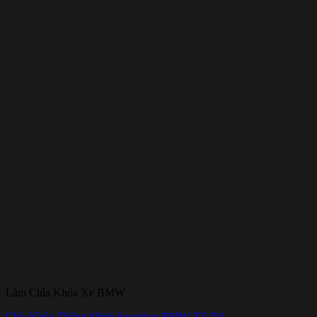
Làm Chìa Khóa Xe BMW
Chìa Khóa Thông Minh Smartkey BMW X5 X6