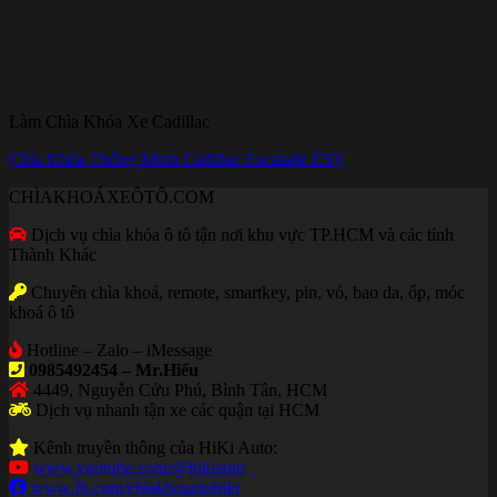
Làm Chìa Khóa Xe Cadillac
Chìa Khóa Thông Minh Cadillac Escalade ESV
CHÌAKHOÁXEÔTÔ.COM
Dịch vụ chìa khóa ô tô tận nơi khu vực TP.HCM và các tỉnh
Thành Khác
Chuyên chìa khoá, remote, smartkey, pin, vỏ, bao da, ốp, móc
khoá ô tô
Hotline – Zalo – iMessage
0985492454 – Mr.Hiếu
4449, Nguyễn Cửu Phú, Bình Tân, HCM
Dịch vụ nhanh tận xe các quận tại HCM
Kênh truyền thông của HiKi Auto:
www.youtube.com/@hikiauto
www.fb.com/chiakhoaotohiki