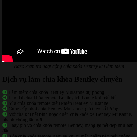
Video kiểm tra hoạt động chìa khóa Bentley khi làm thêm
Dịch vụ làm chìa khóa Bentley chuyên
Làm thêm chìa khóa Bentley Mulsanne dự phòng
Làm lại chìa khóa remote Bentley Mulsanne khi mất hết
Sửa chìa khóa remote điều khiển Bentley Mulsanne
Cung cấp phôi chìa Bentley Mulsanne, giá theo số lượng
Mở cửa khi hết bình hoặc quên chìa khóa xe Bentley Mulsanne,
nhanh chóng tận nơi
Thay pin vỏ chìa khóa remote Bentley, mang lại nét đẹp như ban
đầu
Xóa chìa khóa remote Bentley khi bị mất, nhầm bảo mật chống