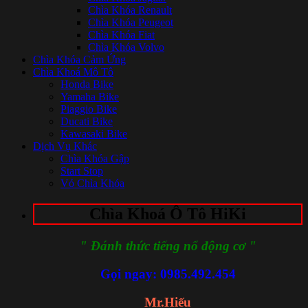
Chìa Khóa Renault
Chìa Khóa Peugeot
Chìa Khóa Fiat
Chìa Khóa Volvo
Chìa Khóa Cảm Ứng
Chìa Khoá Mô Tô
Honda Bike
Yamaha Bike
Piaggio Bike
Ducati Bike
Kawasaki Bike
Dịch Vụ Khác
Chìa Khóa Gập
Start Stop
Vỏ Chìa Khóa
Chìa Khoá Ô Tô HiKi
" Đánh thức tiếng nổ động cơ "
Gọi ngay: 0985.492.454
Mr.Hiếu