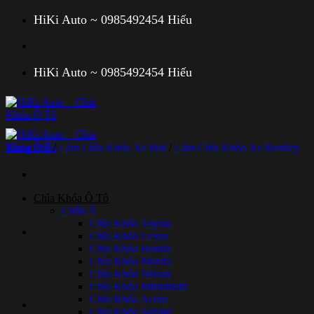
Bỏ
HiKi Auto ~ 0985492454 Hiếu
qua
nội
dung
HiKi Auto ~ 0985492454 Hiếu
Trang chủ
/
Làm Chìa Khóa Xe Hơi
/
Làm Chìa Khóa Xe Bentley
Chìa Khóa Ô Tô
Châu Á
Chìa Khóa Toyota
Chìa Khóa Lexus
Chìa Khóa Honda
Chìa Khóa Mazda
Chìa Khóa Nissan
Chìa Khóa Mitsubishi
Chìa Khóa Acura
Chìa Khóa Suzuki