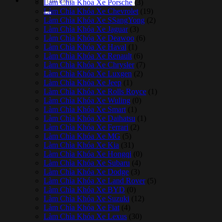
Làm Chìa Khóa Xe Porsche
(3)
kiếm:
Làm Chìa Khóa Xe Chevrolet
(19)
Làm Chìa Khóa Xe SSangYong
(2)
Làm Chìa Khóa Xe Jaguar
(3)
Làm Chìa Khóa Xe Deawoo
(6)
Làm Chìa Khóa Xe Haval
(1)
Làm Chìa Khóa Xe Renault
(6)
Làm Chìa Khóa Xe Chrysler
(7)
Làm Chìa Khóa Xe Luxgen
(2)
Làm Chìa Khóa Xe Jeep
(1)
Làm Chìa Khóa Xe Rolls Royce
(1)
Làm Chìa Khóa Xe Wuling
(0)
Làm Chìa Khóa Xe Smart
(1)
Làm Chìa Khóa Xe Daihatsu
(1)
Làm Chìa Khóa Xe Ferrari
(2)
Làm Chìa Khóa Xe MG
(5)
Làm Chìa Khóa Xe Kia
(31)
Làm Chìa Khóa Xe Hongqi
(0)
Làm Chìa Khóa Xe Subaru
(4)
Làm Chìa Khóa Xe Dodge
(3)
Làm Chìa Khóa Xe Land Rover
(5)
Làm Chìa Khóa Xe BYD
(0)
Làm Chìa Khóa Xe Suzuki
(12)
Làm Chìa Khóa Xe Fiat
(4)
Làm Chìa Khóa Xe Lexus
(30)