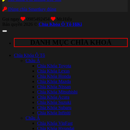
Dùng chìa Smartkey đúng
Gọi ngay
0985492454
Mr.Hiếu
Bản quyền 2026 ©
Chìa Khóa Ô Tô HiKi
DANH MỤC CHÌA KHOÁ
Chìa Khóa Ô Tô
Châu Á
Chìa Khóa Toyota
Chìa Khóa Lexus
Chìa Khóa Honda
Chìa Khóa Mazda
Chìa Khóa Nissan
Chìa Khóa Mitsubishi
Chìa Khóa Acura
Chìa Khóa Suzuki
Chìa Khóa Subaru
Chìa Khóa Infiniti
Châu Á
Chìa Khóa VinFast
Chìa Khóa Hyundai