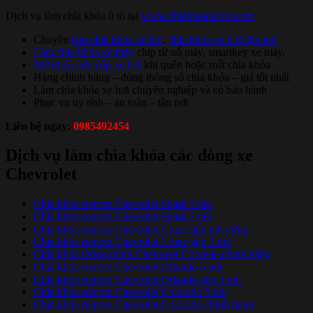
Dịch vụ làm chìa khóa ô tô tại
www.chiakhoaxeoto.com
:
Chuyên
làm chìa khóa xe hơi
,
chìa khóa xe ô tô tận nơi
Làm chìa khóa xe máy
chíp từ nổ máy, smartkey xe máy.
Mở khóa cửa cốp xe hơi
khi quên hoặc mất chìa khóa
Hàng chính hãng – đúng thông số chìa khóa – giá tốt nhất
Làm chìa khóa xe hơi chuyên nghiệp và có bảo hành
Phục vụ uy tính – an toàn – tận nơi
Liên hệ ngay:
0985492454
Dịch vụ làm chìa khóa các dòng xe
Chevrolet
Chìa khóa remote Chevrolet Spark 3 nút
Chìa khóa remote Chevrolet Spark 2 nút
Chìa khóa remote Chevrolet Cruze gập nút cứng
Chìa khóa remote Chevrolet Cruze gập 3 nút
Chìa khóa thông minh Chevrolet Corvette chính hãng
Chìa khóa remote Chevrolet Orlando 5 nút
Chìa khóa remote Chevrolet Orlando gập 3 nút
Chìa khóa remote Chevrolet Colorado 5 nút
Chìa khóa remote Chevrolet Colorado chính hãng