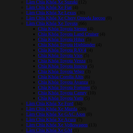
Làm Chìa Khóa Xe Suzuki
(12)
Làm Chìa Khóa Xe Fiat
(4)
Làm Chìa Khóa Xe Lexus
(30)
Làm Chìa Khóa Xe Chery Omoda Jaecoo
(0)
Làm Chìa Khóa Xe Toyota
(66)
Chìa Khóa Toyota Sienna
(4)
Chìa Khóa Toyota Land Cruiser
(4)
Chìa Khóa Toyota Hilux
(5)
Chìa Khóa Toyota Highlander
(4)
Chìa Khóa Toyota RAV4
(4)
Chìa Khóa Toyota Vios
(5)
Chìa Khóa Toyota Venza
(3)
Chìa Khóa Toyota Innova
(5)
Chìa Khóa Toyota Wigo
(3)
Chìa Khóa Corolla Altis
(6)
Chìa Khóa Toyota Avanza
(1)
Chìa Khóa Toyota Fortuner
(5)
Chìa Khóa Toyota Camry
(10)
Chìa Khóa Toyota Yaris
(5)
Làm Chìa Khóa Xe Ford
(34)
Làm Chìa Khóa Xe Mazda
(20)
Làm Chìa Khóa Xe GAC Aion
(0)
Làm Chìa Khóa Xe Acura
(7)
Làm Chìa Khóa Xe Volkswagen
(13)
Làm Chìa Khóa Xe GM
(1)