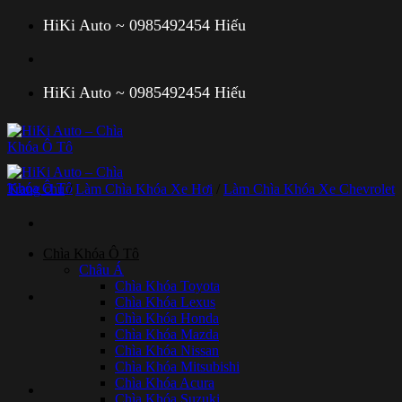
Bỏ
HiKi Auto ~ 0985492454 Hiếu
qua
nội
dung
HiKi Auto ~ 0985492454 Hiếu
Trang chủ
/
Làm Chìa Khóa Xe Hơi
/
Làm Chìa Khóa Xe Chevrolet
Chìa Khóa Ô Tô
Châu Á
Chìa Khóa Toyota
Chìa Khóa Lexus
Chìa Khóa Honda
Chìa Khóa Mazda
Chìa Khóa Nissan
Chìa Khóa Mitsubishi
Chìa Khóa Acura
Chìa Khóa Suzuki