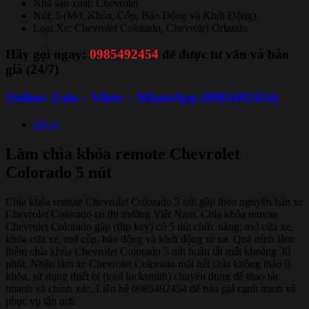
Nhà sản xuất: Chevrolet
Nút: 5 (Mở, Khóa, Cốp, Báo Động và Khởi Động)
Loại Xe: Chevrolet Colorado, Chevrolet Orlando
Hãy gọi ngay:
0985492454
để được tư vấn và báo
giá (24/7)
Online: Zalo – Viber – WhatsApp (0985492454)
Mô tả
Làm chìa khóa remote Chevrolet
Colorado 5 nút
Chìa khóa remote Chevrolet Colorado 5 nút gập theo nguyên bản xe
Chevrolet Colorado tại thị trường Viêt Nam. Chìa khóa remote
Chevrolet Colorado gập (flip key) có 5 nút chức năng: mở cửa xe,
khóa cửa xe, mở cốp, báo động và khởi động từ xa. Quá trình làm
thêm chìa khóa Chevrolet Colorado 5 nút hoàn tất mất khoảng 30
phút. Nhận làm xe Chevrolet Colorado mất hết chìa không tháo ổ
khóa, sử dụng thiết bị (tool locksmith) chuyên dụng để thao tác
nhanh và chính xác. Liên hệ 0985492454 để báo giá cạnh tranh và
phục vụ tận nơi.