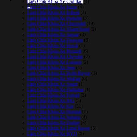
Làm Chìa Khóa Xe Cadillac
(4)
kiếm:
Làm Chìa Khóa Xe Isuzu
(4)
Làm Chìa Khóa Xe Infiniti
(3)
Làm Chìa Khóa Xe Porsche
(3)
Làm Chìa Khóa Xe Chevrolet
(19)
Làm Chìa Khóa Xe SSangYong
(2)
Làm Chìa Khóa Xe Jaguar
(3)
Làm Chìa Khóa Xe Deawoo
(6)
Làm Chìa Khóa Xe Haval
(1)
Làm Chìa Khóa Xe Renault
(6)
Làm Chìa Khóa Xe Chrysler
(7)
Làm Chìa Khóa Xe Luxgen
(2)
Làm Chìa Khóa Xe Jeep
(1)
Làm Chìa Khóa Xe Rolls Royce
(1)
Làm Chìa Khóa Xe Wuling
(0)
Làm Chìa Khóa Xe Smart
(1)
Làm Chìa Khóa Xe Daihatsu
(1)
Làm Chìa Khóa Xe Ferrari
(2)
Làm Chìa Khóa Xe MG
(5)
Làm Chìa Khóa Xe Kia
(31)
Làm Chìa Khóa Xe Hongqi
(0)
Làm Chìa Khóa Xe Subaru
(4)
Làm Chìa Khóa Xe Dodge
(3)
Làm Chìa Khóa Xe Land Rover
(5)
Làm Chìa Khóa Xe BYD
(0)