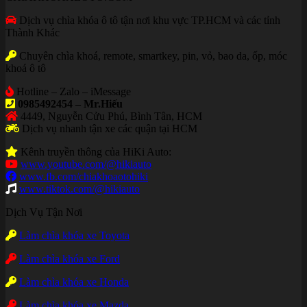
Dịch vụ chìa khóa ô tô tận nơi khu vực TP.HCM và các tỉnh
Thành Khác
Chuyên chìa khoá, remote, smartkey, pin, vỏ, bao da, ốp, móc
khoá ô tô
Hotline – Zalo – iMessage
0985492454 – Mr.Hiếu
4449, Nguyễn Cửu Phú, Bình Tân, HCM
Dịch vụ nhanh tận xe các quận tại HCM
Kênh truyền thông của HiKi Auto:
www.youtube.com/@hikiauto
www.fb.com/chiakhoaotohiki
www.tiktok.com/@hikiauto
Dịch Vụ Tận Nơi
Làm chìa khóa xe Toyota
Làm chìa khóa xe Ford
Làm chìa khóa xe Honda
Làm chìa khóa xe Mazda