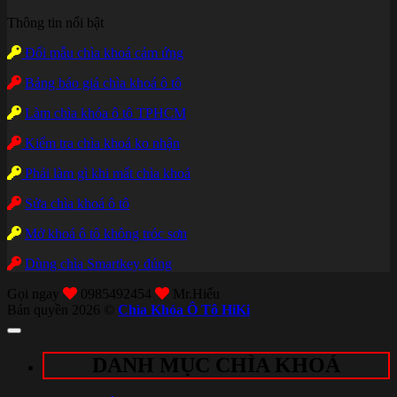
Thông tin nổi bật
Đổi mẫu chìa khoá cảm ứng
Bảng báo giá chìa khoá ô tô
Làm chìa khóa ô tô TPHCM
Kiểm tra chìa khoá ko nhận
Phải làm gì khi mất chìa khoá
Sửa chìa khoá ô tô
Mở khoá ô tô không tróc sơn
Dùng chìa Smartkey đúng
Gọi ngay
0985492454
Mr.Hiếu
Bản quyền 2026 ©
Chìa Khóa Ô Tô HiKi
DANH MỤC CHÌA KHOÁ