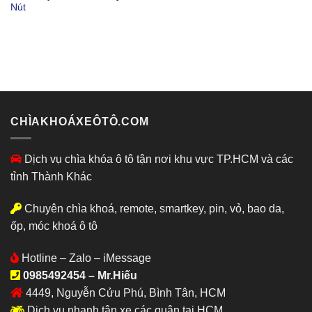
Nút
CHÌAKHOÁXEÔTÔ.COM
Dịch vụ chìa khóa ô tô tận nơi khu vực TP.HCM và các
tỉnh Thành Khác
Chuyên chìa khoá, remote, smartkey, pin, vỏ, bao da,
ốp, móc khoá ô tô
Hotline – Zalo – iMessage
0985492454 – Mr.Hiếu
4449, Nguyễn Cửu Phú, Bình Tân, HCM
Dịch vụ nhanh tận xe các quận tại HCM