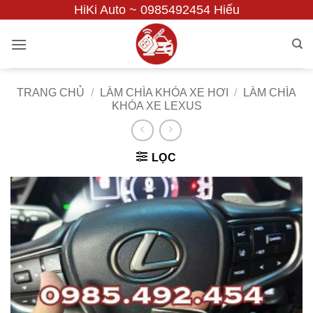
Bỏ
HiKi Auto ~ 0985492454 Hiếu
qua
nội
dung
TRANG CHỦ
/
LÀM CHÌA KHÓA XE HƠI
/
LÀM CHÌA
KHÓA XE LEXUS
LỌC