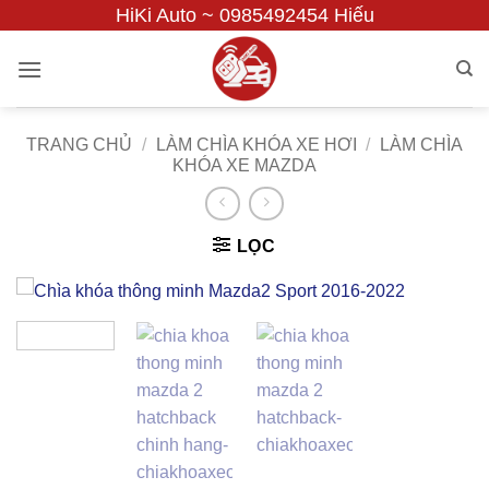
Bỏ
HiKi Auto ~ 0985492454 Hiếu
qua
nội
dung
TRANG CHỦ
/
LÀM CHÌA KHÓA XE HƠI
/
LÀM CHÌA
KHÓA XE MAZDA
LỌC