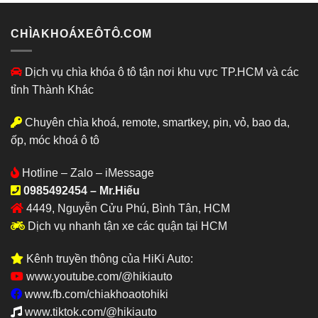
CHÌAKHOÁXEÔTÔ.COM
Dịch vụ chìa khóa ô tô tận nơi khu vực TP.HCM và các
tỉnh Thành Khác
Chuyên chìa khoá, remote, smartkey, pin, vỏ, bao da,
ốp, móc khoá ô tô
Hotline – Zalo – iMessage
0985492454 – Mr.Hiếu
4449, Nguyễn Cửu Phú, Bình Tân, HCM
Dịch vụ nhanh tận xe các quận tại HCM
Kênh truyền thông của HiKi Auto:
www.youtube.com/@hikiauto
www.fb.com/chiakhoaotohiki
www.tiktok.com/@hikiauto